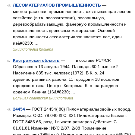
ЛЕСОМАТЕРИАЛОВ ПРОМЫШЛЕННОСТЬ
—
46
многоотраслевая промышленность, охватывающая лесное
хозяйство (в т.ч. лесозаготовки), лесопильную,
деревообрабатывающую, фанерную промышленности и
промышленность древесных материалов. Основой
промышленности лесоматериалов является лес, один
из&#8230; …
Энциклопедия Кольера
Костромская область
— в составе РСФСР.
47
Образована 13 августа 1944. Площадь 60,1 тыс. км2.
Население 835 тыс. человек (1972). В К. о. 24
административных района, 11 городов и 18 поселков
городского типа. Центр г. Кострома. К. о. награждена
орденом Ленина (16&#8230; …
Большая советская энциклопедия
24454
— ГОСТ 24454{ 80} Пиломатериалы хвойных пород.
48
Размеры. ОКС: 79.040 КГС: К21 Пиломатериалы Взамен:
ГОСТ 8486 66, разд. I в части размеров Действие: С
01.01.81 Изменен: ИУС 2/87, 2/88 Примечание:
переиздание 1996 в сб. Пиломатериалы, заготовки,&#8230;