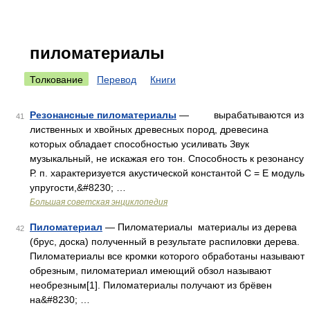
пиломатериалы
Толкование
Перевод
Книги
Резонансные пиломатериалы
— вырабатываются из
41
лиственных и хвойных древесных пород, древесина
которых обладает способностью усиливать Звук
музыкальный, не искажая его тон. Способность к резонансу
Р. п. характеризуется акустической константой С = Е модуль
упругости,&#8230; …
Большая советская энциклопедия
Пиломатериал
— Пиломатериалы материалы из дерева
42
(брус, доска) полученный в результате распиловки дерева.
Пиломатериалы все кромки которого обработаны называют
обрезным, пиломатериал имеющий обзол называют
необрезным[1]. Пиломатериалы получают из брёвен
на&#8230; …